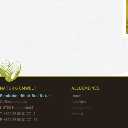
NATUR & EMWELT
ALLGEMEINES
Fondation Hëllef fir d'Natur
Home
2, Kierchestrooss
Aktuelles
L-9753
Heinerscheid
Bildergalerie
T. +352 26 90 81 27 - 1
Kontakt
F. +352 26 90 81 27 - 33