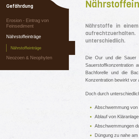
Nährstoffei
Gefährdung
Erosion - Eintrag von
Nährstoffe in einem
Feinsediment
aufrechtzuerhalte
Nährstoffeinträge
unterschiedlich.
Nährstoffeinträge
Neozoen & Neophyten
Die Our und die Sauer si
Sauerstoffkonzentration 
Bachforelle und die Ba
Konzentration bewirkt vor 
Doch durch unterschiedlic
Abschwemmung von lan
Ablauf von Kläranlag
Abschwemmungen dur
Düngung zu nahe am