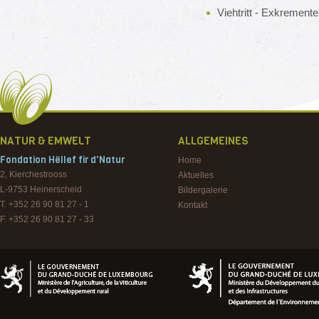
Viehtritt - Exkremente
NATUR & EMWELT
ALLGEMEINES
Fondation Hëllef fir d'Natur
Home
2, Kierchestrooss
Aktuelles
L-9753
Heinerscheid
Bildergalerie
T. +352 26 90 81 27 - 1
Kontakt
F. +352 26 90 81 27 - 33