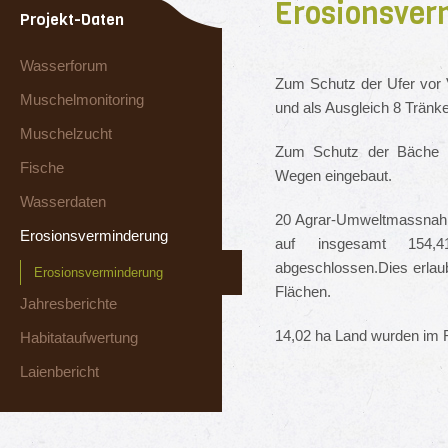
Erosionsver
Projekt-Daten
Wasserforum
Zum Schutz der Ufer vor V
Muschelmonitoring
und als Ausgleich 8 Tränke
Muschelzucht
Zum Schutz der Bäche w
Fische
Wegen eingebaut.
Wasserdaten
20 Agrar-Umweltmassnahm
Erosionsverminderung
auf insgesamt 154,
abgeschlossen.Dies erlaub
Erosionsverminderung
Flächen.
Jahresberichte
14,02 ha Land wurden im 
Habitataufwertung
Laienbericht