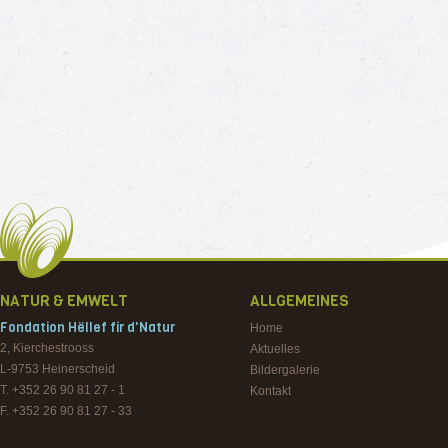
NATUR & EMWELT
ALLGEMEINES
Fondation Hëllef fir d'Natur
Home
2, Kierchestrooss
Aktuelles
L-9753
Heinerscheid
Bildergalerie
T. +352 26 90 81 27 - 1
Kontakt
F. +352 26 90 81 27 - 33