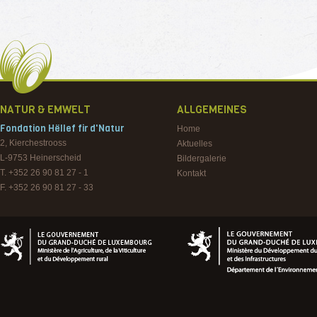
NATUR & EMWELT
ALLGEMEINES
Fondation Hëllef fir d'Natur
Home
2, Kierchestrooss
Aktuelles
L-9753
Heinerscheid
Bildergalerie
T. +352 26 90 81 27 - 1
Kontakt
F. +352 26 90 81 27 - 33