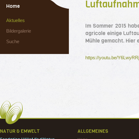
Luftaufnahm
Home
Aktuelles
Im Sommer 2015 habe
Bildergalerie
agricole einige Luft
Mühle gemacht. Hier ei
Suche
https://youtu.be/Y6LwyRRj
NATUR & EMWELT
ALLGEMEINES