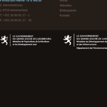
Fondation Hëllef fir d'Natur
Home
2, Kierchestrooss
Aktuelles
L-9753
Heinerscheid
Bildergalerie
T. +352 26 90 81 27 - 1
Kontakt
F. +352 26 90 81 27 - 33