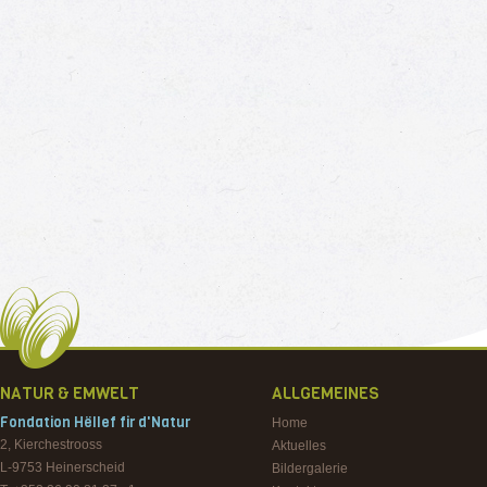
NATUR & EMWELT
ALLGEMEINES
Fondation Hëllef fir d'Natur
Home
2, Kierchestrooss
Aktuelles
L-9753
Heinerscheid
Bildergalerie