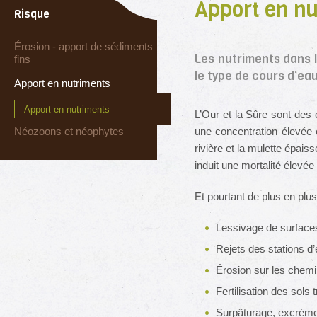
Apport en n
Risque
Érosion - apport de sédiments
Les nutriments dans l
fins
le type de cours d’eau
Apport en nutriments
Apport en nutriments
L’Our et la Sûre sont des
Néozoons et néophytes
une concentration élevée 
rivière et la mulette épais
induit une mortalité élevée
Et pourtant de plus en plu
Lessivage de surfaces 
Rejets des stations d’
Érosion sur les chemi
Fertilisation des sols
Surpâturage, excrém