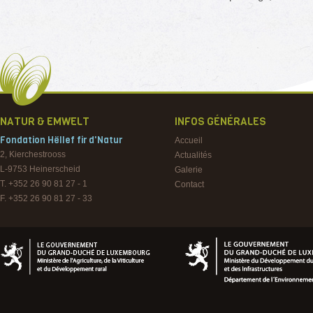
NATUR & EMWELT
INFOS GÉNÉRALES
Fondation Hëllef fir d'Natur
Accueil
2, Kierchestrooss
Actualités
L-9753
Heinerscheid
Galerie
T. +352 26 90 81 27 - 1
Contact
F. +352 26 90 81 27 - 33