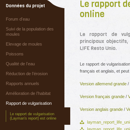
Le rapport d
Données du projet
online
Forum d'eau
Suivi de la population des
Le rapport de vulg
moules
principaux objectifs,
Elevage de moules
LIFE Resto Unio.
Poissons
Qualité de l'eau
Le rapport de vulgarisatio
français et anglais, et peut
Réduction de l’érosion
Rapports annuels
Version allemend grande
/
Amélioration de l’habitat
Version français grande
/
V
Rapport de vulgarisation
Version anglais grande
/
Ve
Le rapport de vulgarisation
(Layman's report) est online
layman_report_life_unio
layman_report_life_uni