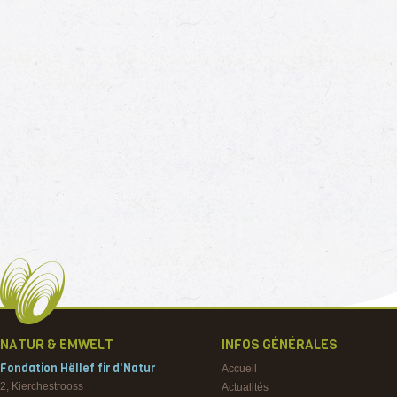
NATUR & EMWELT
INFOS GÉNÉRALES
Fondation Hëllef fir d'Natur
Accueil
2, Kierchestrooss
Actualités