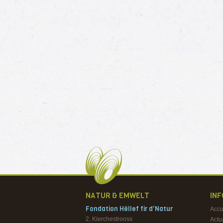
NATUR & EMWELT
IN
Fondation Hëllef fir d'Natur
Accu
2, Kierchestrooss
Actu