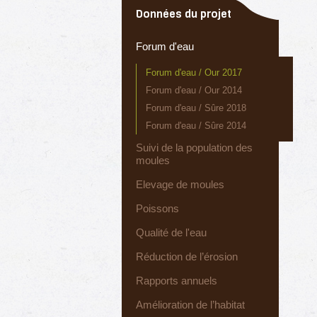
Données du projet
Forum d'eau
Forum d'eau / Our 2017
Forum d'eau / Our 2014
Forum d'eau / Sûre 2018
Forum d'eau / Sûre 2014
Suivi de la population des
moules
Elevage de moules
Poissons
Qualité de l'eau
Réduction de l’érosion
Rapports annuels
Amélioration de l’habitat