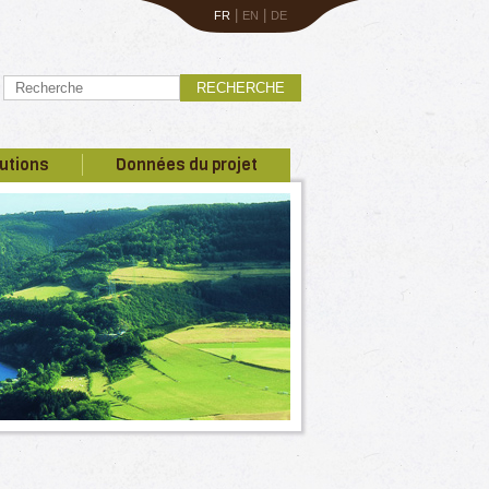
|
|
FR
EN
DE
RECHERCHE
utions
Données du projet