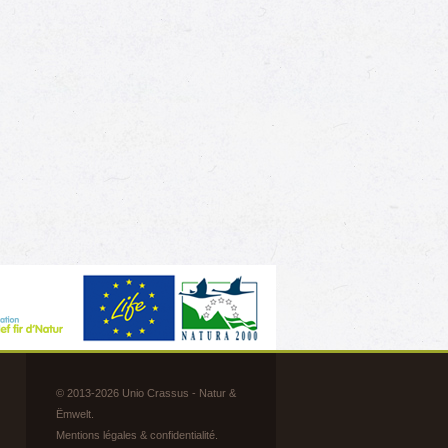
© 2013-2026 Unio Crassus - Natur &
Ëmwelt.
Mentions légales & confidentialité
.