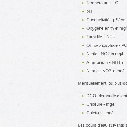
Température - °C
pH
Conductivité - µS/cm
Oxygène en % et mg/
Turbidité – NTU
Ortho-phosphate - PO
Nitrite - NO2 in mg/l
Ammonium - NH4 in 
Nitrate - NO3 in mg/l
Mensuellement, ou plus so
DCO (demande chimiq
Chlorure - mg/l
Calcium - mg/l
Les cours d'eau suivants 