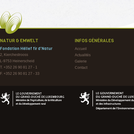
NATUR & EMWELT
INFOS GÉNÉRALES
Fondation Hëllef fir d'Natur
Accueil
2, Kierchestrooss
Actualités
L-9753
Heinerscheid
Galerie
T. +352 26 90 81 27 - 1
Contact
F. +352 26 90 81 27 - 33