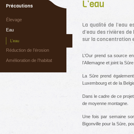
L’eau
Précautions
Élevage
La qualité de l’eau e
Eau
d’eau des rivières de
sur la concentration 
L’eau
Réduction de l’érosion
L’Our prend sa source en 
Amélioration de l’habitat
l'Allemagne et joint la Sûre
La Sûre prend également 
Luxembourg et de la Belgi
Dans le cadre de ce projet
de moyenne montagne.
Une fois par semaine son
Bigonville pour la Sûre, p