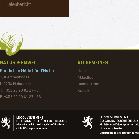
Laienbericht
NATUR & EMWELT
ALLGEMEINES
Fondation Hëllef fir d'Natur
Home
2, Kierchestrooss
Aktuelles
L-9753
Heinerscheid
Bildergalerie
T. +352 26 90 81 27 - 1
Kontakt
F. +352 26 90 81 27 - 33