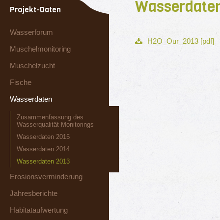
Wasserdaten
Projekt-Daten
Wasserforum
H2O_Our_2013 [pdf]
Muschelmonitoring
Muschelzucht
Fische
Wasserdaten
Zusammenfassung des
Wasserqualität-Monitorings
Wasserdaten 2015
Wasserdaten 2014
Wasserdaten 2013
Erosionsverminderung
Jahresberichte
Habitataufwertung