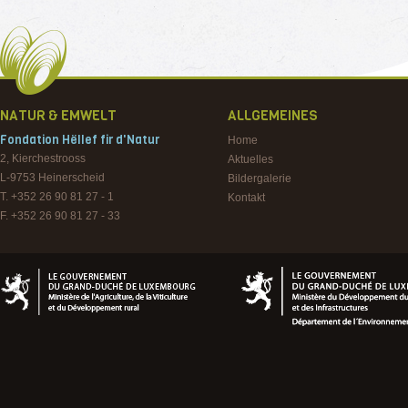
NATUR & EMWELT
ALLGEMEINES
Fondation Hëllef fir d'Natur
Home
2, Kierchestrooss
Aktuelles
L-9753
Heinerscheid
Bildergalerie
T. +352 26 90 81 27 - 1
Kontakt
F. +352 26 90 81 27 - 33