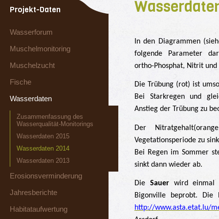
Wasserdaten
Projekt-Daten
Wasserforum
In den Diagrammen (sieh
Muschelmonitoring
folgende Parameter darg
Muschelzucht
ortho-Phosphat, Nitrit u
Fische
Die Trübung (rot) ist umso
Bei Starkregen und glei
Wasserdaten
Anstieg der Trübung zu be
Zusammenfassung des
Wasserqualität-Monitorings
Der Nitratgehalt(ora
Wasserdaten 2015
Vegetationsperiode zu sinke
Wasserdaten 2014
Bei Regen im Sommer stei
Wasserdaten 2013
sinkt dann wieder ab.
Erosionsverminderung
Die
Sauer
wird einmal 
Jahresberichte
Bigonville beprobt. D
http://www.asta.etat.lu/
Habitataufwertung