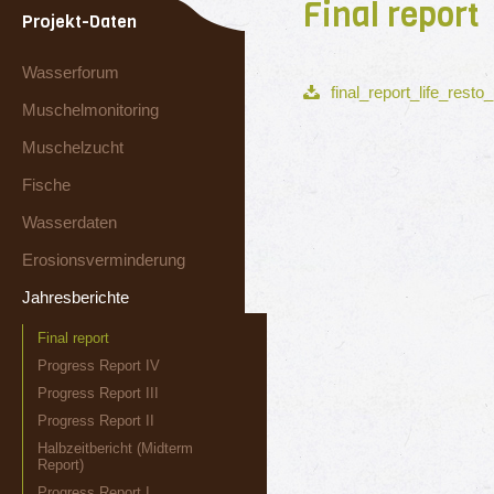
Final report
Projekt-Daten
Wasserforum
final_report_life_resto_
Muschelmonitoring
Muschelzucht
Fische
Wasserdaten
Erosionsverminderung
Jahresberichte
Final report
Progress Report IV
Progress Report III
Progress Report II
Halbzeitbericht (Midterm
Report)
Progress Report I