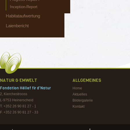
Inception-Report
Habitataufwertung
Laienbericht
NATUR & EMWELT
ALLGEMEINES
Fondation Hëllef fir d'Natur
Home
2, Kierchestrooss
Aktuelles
L-9753
Heinerscheid
Bildergalerie
T. +352 26 90 81 27 - 1
Kontakt
F. +352 26 90 81 27 - 33