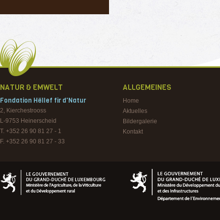
NATUR & EMWELT
ALLGEMEINES
Fondation Hëllef fir d'Natur
Home
2, Kierchestrooss
Aktuelles
L-9753
Heinerscheid
Bildergalerie
T. +352 26 90 81 27 - 1
Kontakt
F. +352 26 90 81 27 - 33