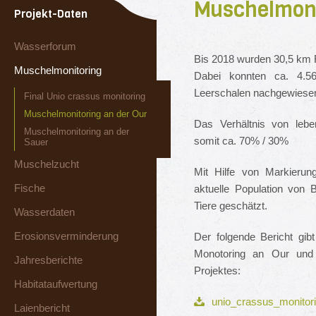
Muschelmoni
Projekt-Daten
Wasserforum
Bis 2018 wurden 30,5 km 
Muschelmonitoring
Dabei konnten ca. 4.5
Leerschalen nachgewiese
Final Unio crassus monitoring
Muschelmonitoring an der Our
Das Verhältnis von leb
Muschelmonitoring an der
somit ca. 70% / 30%
Sauer
Muschelzucht
Mit Hilfe von Markierun
Fische
aktuelle Population von
Tiere geschätzt.
Wasserdaten
Erosionsverminderung
Der folgende Bericht gib
Monotoring an Our und
Jahresberichte
Projektes:
Habitataufwertung
unio_crassus_monitori
Laienbericht