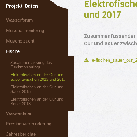
Elektrofisch
Projekt-Daten
und 2017
Wasserforum
Muschelmonitoring
Zusammenfassender K
Muschelzucht
Our und Sauer zwisch
Fische
e-fischen_sauer_our_2
Zusammenfassung des
Fischmonitorings
Elektrofischen an der Our und
Sauer zwischen 2013 und 2017
Elektrofischen an der Our und
Sauer 2015
Elektrofischen an der Our und
Sauer 2013
Wasserdaten
Erosionsverminderung
Jahresberichte