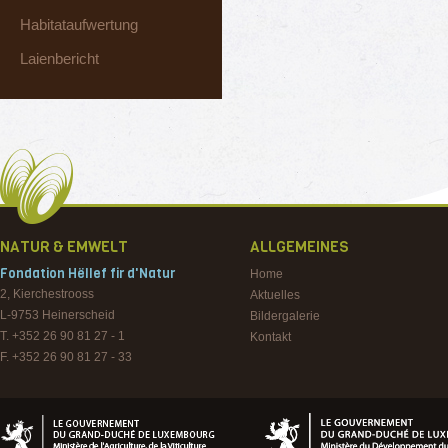
Habitataufwertung
Laienbericht
NATUR & EMWELT
ALLGEMEINES
Fondation Hëllef fir d'Natur
Home
2, Kierchestrooss
Aktuelles
L-9753
Heinerscheid
Bildergalerie
T. +352 26 90 81 27 - 1
Kontakt
F. +352 26 90 81 27 - 33