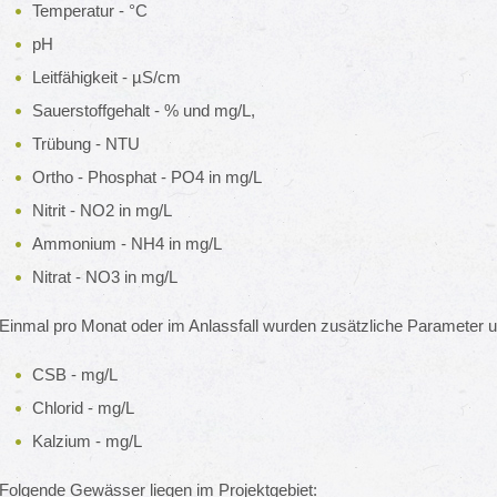
Temperatur - °C
pH
Leitfähigkeit - µS/cm
Sauerstoffgehalt - % und mg/L,
Trübung - NTU
Ortho - Phosphat - PO4 in mg/L
Nitrit - NO2 in mg/L
Ammonium - NH4 in mg/L
Nitrat - NO3 in mg/L
Einmal pro Monat oder im Anlassfall wurden zusätzliche Parameter u
CSB - mg/L
Chlorid - mg/L
Kalzium - mg/L
Folgende Gewässer liegen im Projektgebiet: