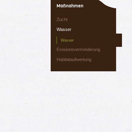
Maßnahmen
Zucht
Wasser
Wasser
Erosionsverminderung
Habitataufwertung