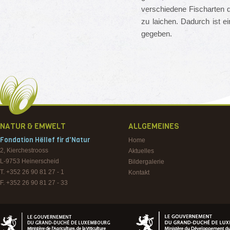
verschiedene Fischarten 
zu laichen. Dadurch ist 
gegeben.
NATUR & EMWELT
ALLGEMEINES
Fondation Hëllef fir d'Natur
Home
2, Kierchestrooss
Aktuelles
L-9753
Heinerscheid
Bildergalerie
T. +352 26 90 81 27 - 1
Kontakt
F. +352 26 90 81 27 - 33