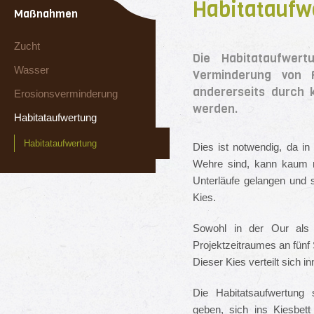
Habitataufw
Maßnahmen
Zucht
Die Habitataufwert
Wasser
Verminderung von F
andererseits durch k
Erosionsverminderung
werden.
Habitataufwertung
Habitataufwertung
Dies ist notwendig, da i
Wehre sind, kann kaum n
Unterläufe gelangen und 
Kies.
Sowohl in der Our als
Projektzeitraumes an fünf 
Dieser Kies verteilt sich i
Die Habitatsaufwertung 
geben, sich ins Kiesbet