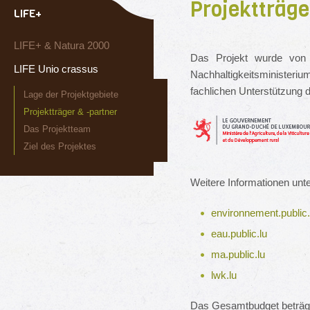
Projektträge
LIFE+
LIFE+ & Natura 2000
Das Projekt wurde von n
LIFE Unio crassus
Nachhaltigkeitsminister
fachlichen Unterstützung 
Lage der Projektgebiete
Projektträger & -partner
Das Projektteam
Ziel des Projektes
Weitere Informationen unte
environnement.public.
eau.public.lu
ma.public.lu
lwk.lu
Das Gesamtbudget beträgt