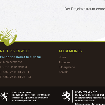
Der Projektzeitraum erstr
NATUR & EMWELT
ALLGEMEINES
Fondation Hëllef fir d'Natur
Home
2, Kierchestrooss
Aktuelles
L-9753
Heinerscheid
Bildergalerie
T. +352 26 90 81 27 - 1
Kontakt
F. +352 26 90 81 27 - 33