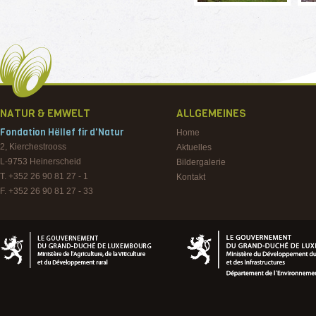
NATUR & EMWELT
ALLGEMEINES
Fondation Hëllef fir d'Natur
Home
2, Kierchestrooss
Aktuelles
L-9753
Heinerscheid
Bildergalerie
T. +352 26 90 81 27 - 1
Kontakt
F. +352 26 90 81 27 - 33