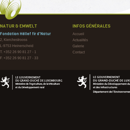
NATUR & EMWELT
INFOS GÉNÉRALES
Fondation Hëllef fir d'Natur
Accueil
2, Kierchestrooss
Actualités
L-9753
Heinerscheid
Galerie
T. +352 26 90 81 27 - 1
Contact
F. +352 26 90 81 27 - 33