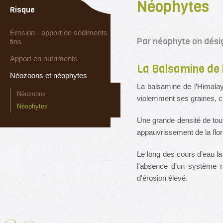
Néophytes
Risque
Érosion - apport de sédiments
Par néophyte on dési
fins
Apport en nutriments
La Balsamine de 
Néozoons et néophytes
La balsamine de l’Himalay
Néozoons
violemment ses graines, c
Néophytes
Une grande densité de touf
appauvrissement de la flor
Le long des cours d’eau l
l'absence d'un système r
d'érosion élevé.