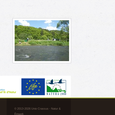
t
s
é
© 2013-2026 Unio Crassus - Natur &
Ëmwelt.