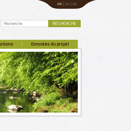
|
|
FR
EN
DE
RECHERCHE
utions
Données du projet