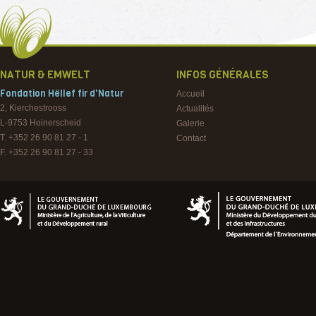
NATUR & EMWELT
INFOS GÉNÉRALES
Fondation Hëllef fir d'Natur
Accueil
2, Kierchestrooss
Actualités
L-9753
Heinerscheid
Galerie
T. +352 26 90 81 27 - 1
Contact
F. +352 26 90 81 27 - 33