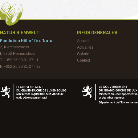
NATUR & EMWELT
INFOS GÉNÉRALES
Fondation Hëllef fir d'Natur
Accueil
2, Kierchestrooss
Actualités
L-9753
Heinerscheid
Galerie
T. +352 26 90 81 27 - 1
Contact
F. +352 26 90 81 27 - 33