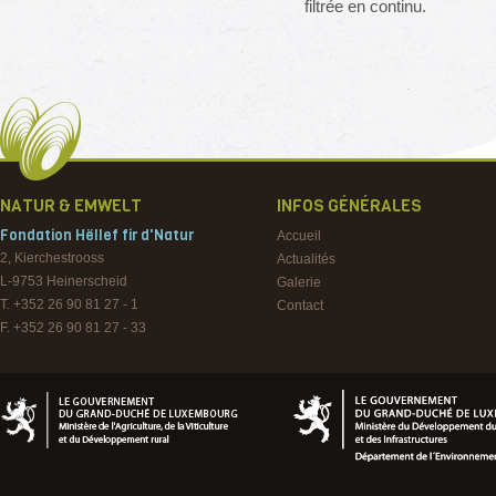
filtrée en continu.
NATUR & EMWELT
INFOS GÉNÉRALES
Fondation Hëllef fir d'Natur
Accueil
2, Kierchestrooss
Actualités
L-9753
Heinerscheid
Galerie
T. +352 26 90 81 27 - 1
Contact
F. +352 26 90 81 27 - 33