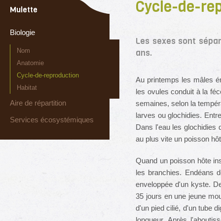
Cycle-de-re
Mulette
Biologie
Les sexes sont séparé
Nom
ans.
Anatomie
Cycle-de-reproduction
Au printemps les mâles ém
Habitat
les ovules conduit à la f
Aire de répartition
semaines, selon la tempér
larves ou glochidies. Entre
Services écosystémiques
Dans l'eau les glochidies 
au plus vite un poisson hô
Quand un poisson hôte insp
les branchies. Endéans de
enveloppée d'un kyste. De
35 jours en une jeune mou
d'un pied cilié, d'un tube
longueur. Après l'abouti