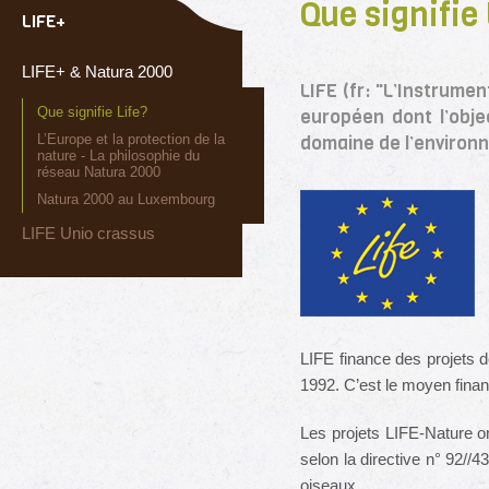
Que signifie 
LIFE+
LIFE+ & Natura 2000
LIFE (fr: "L’Instrume
Que signifie Life?
européen dont l’objec
L’Europe et la protection de la
domaine de l’environ
nature - La philosophie du
réseau Natura 2000
Natura 2000 au Luxembourg
LIFE Unio crassus
LIFE finance des projets d
1992. C’est le moyen finan
Les projets LIFE-Nature on
selon la directive n° 92//
oiseaux.