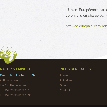
L’Union Européenne parti
seront pris en charge par 
http://ec.europa.eu/enviro
NATUR & EMWELT
INFOS GÉNÉRALES
Fondation Hëllef fir d'Natur
Accueil
2, Kierchestrooss
Actualités
L-9753
Heinerscheid
Galerie
T. +352 26 90 81 27 - 1
Contact
F. +352 26 90 81 27 - 33