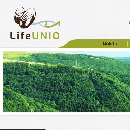
Mulette