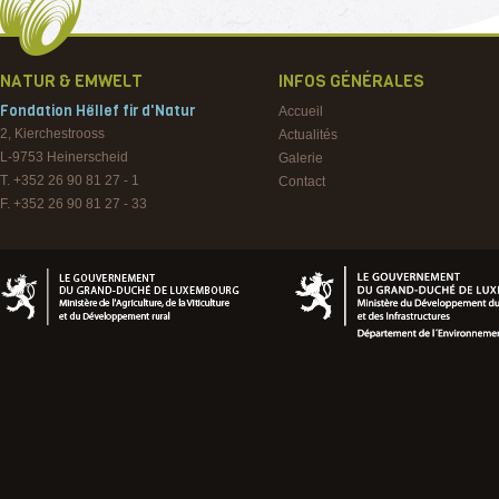
NATUR & EMWELT
INFOS GÉNÉRALES
Fondation Hëllef fir d'Natur
Accueil
2, Kierchestrooss
Actualités
L-9753
Heinerscheid
Galerie
T. +352 26 90 81 27 - 1
Contact
F. +352 26 90 81 27 - 33