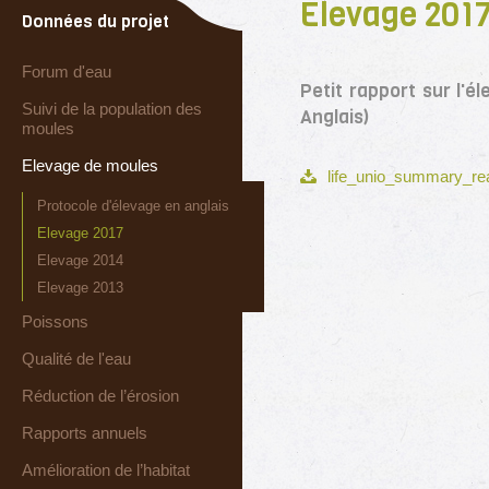
Elevage 201
Données du projet
Forum d'eau
Petit rapport sur l'é
Suivi de la population des
Anglais)
moules
Elevage de moules
life_unio_summary_rear
Protocole d'élevage en anglais
Elevage 2017
Elevage 2014
Elevage 2013
Poissons
Qualité de l'eau
Réduction de l’érosion
Rapports annuels
Amélioration de l’habitat