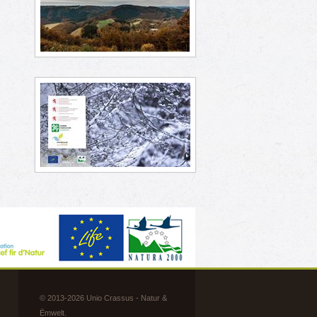
© 2013-2026 Unio Crassus - Natur &
Ëmwelt.