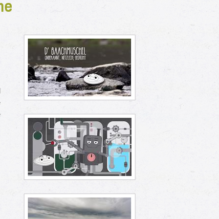
ne
,
l
e
e