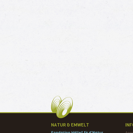
NATUR & EMWELT
IN
Fondation Hëllef fir d'Natur