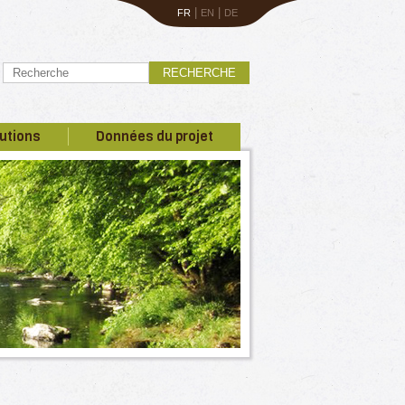
|
|
FR
EN
DE
RECHERCHE
utions
Données du projet