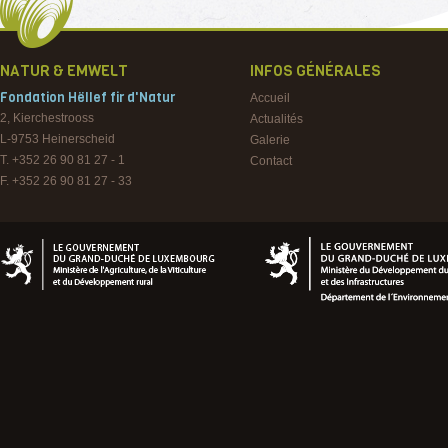
NATUR & EMWELT
INFOS GÉNÉRALES
Fondation Hëllef fir d'Natur
Accueil
2, Kierchestrooss
Actualités
L-9753
Heinerscheid
Galerie
T. +352 26 90 81 27 - 1
Contact
F. +352 26 90 81 27 - 33