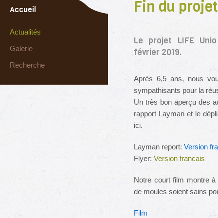
Fin du proje
Accueil
Actualités
Le projet LIFE Unio
Galerie
février 2019.
Recherche
Après 6,5 ans, nous voud
sympathisants pour la réus
Un très bon aperçu des act
rapport Layman et le dépli
ici.
Layman report:
Version fr
Flyer:
Version francais
Notre court film montre à 
de moules soient sains po
Film