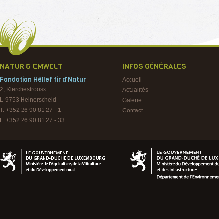
NATUR & EMWELT
INFOS GÉNÉRALES
Fondation Hëllef fir d'Natur
Accueil
2, Kierchestrooss
Actualités
L-9753
Heinerscheid
Galerie
T. +352 26 90 81 27 - 1
Contact
F. +352 26 90 81 27 - 33