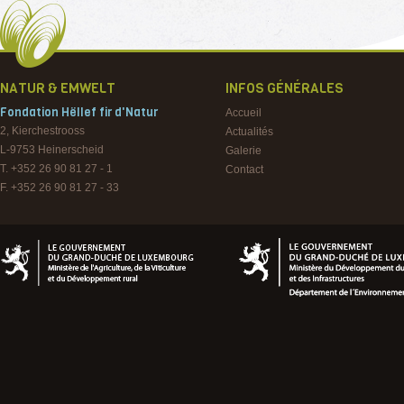
NATUR & EMWELT
INFOS GÉNÉRALES
Fondation Hëllef fir d'Natur
Accueil
2, Kierchestrooss
Actualités
L-9753
Heinerscheid
Galerie
T. +352 26 90 81 27 - 1
Contact
F. +352 26 90 81 27 - 33