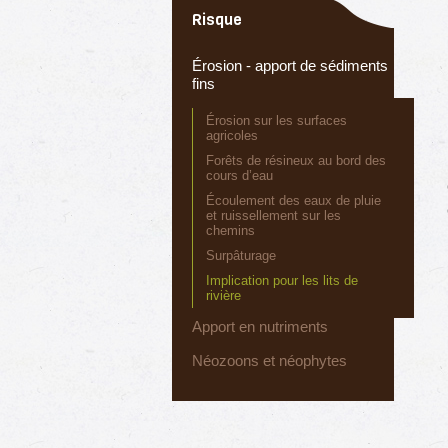
Risque
Érosion - apport de sédiments
fins
Érosion sur les surfaces
agricoles
Forêts de résineux au bord des
cours d’eau
Écoulement des eaux de pluie
et ruissellement sur les
chemins
Surpâturage
Implication pour les lits de
rivière
Apport en nutriments
Néozoons et néophytes