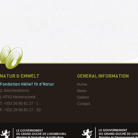
NATUR & EMWELT
GENERAL INFORMATION
Fondation Hëllef fir d'Natur
Home
2, Kierchestrooss
News
L-9753
Heinerscheid
Gallery
T. +352 26 90 81 27 - 1
Contact
F. +352 26 90 81 27 - 33