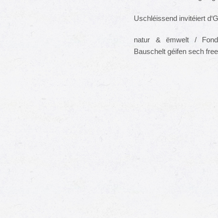
Uschléissend invitéiert d
natur & ëmwelt / Fonda
Bauschelt géifen sech fre