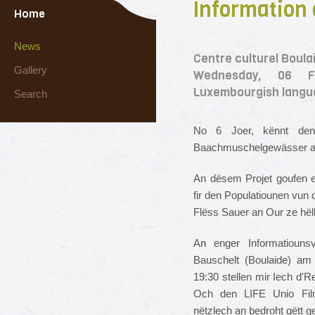
Information 
Home
News
Centre culturel Boulai
Gallery
Wednesday, 06 F
Luxembourgish langu
Search
No 6 Joer, kënnt den 
Baachmuschelgewässer an
An dësem Projet goufen 
fir den Populatiounen vun
Flëss Sauer an Our ze hëll
An enger Informatiouns
Bauschelt (Boulaide) am 
19:30 stellen mir Iech d'R
Och den LIFE Unio Fil
nëtzlech an bedroht gëtt g