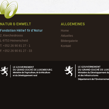
NATUR & EMWELT
ALLGEMEINES
Fondation Hëllef fir d'Natur
Home
2, Kierchestrooss
Aktuelles
L-9753
Heinerscheid
Bildergalerie
T. +352 26 90 81 27 - 1
Kontakt
F. +352 26 90 81 27 - 33