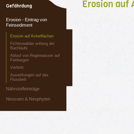
Erosion auf
Gefährdung
Erosion - Eintrag von
Feinsediment
Erosion auf Ackerflächen
Fichtenwälder entlang der
Bachläufe
Ablauf von Regenwasser auf
Feldwegen
Viehtritt
Auswirkungen auf das
Flussbett
Nährstoffeinträge
Neozoen & Neophyten