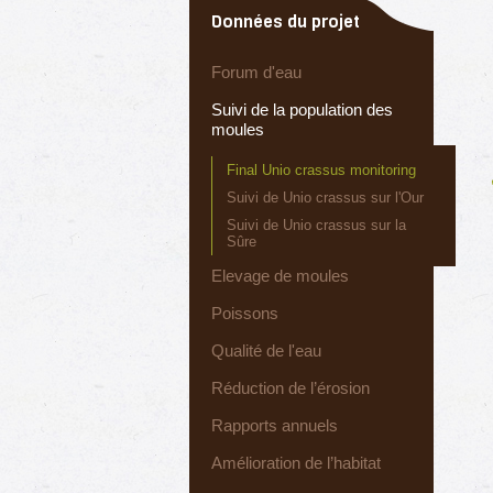
Données du projet
Forum d'eau
Suivi de la population des
moules
Final Unio crassus monitoring
Suivi de Unio crassus sur l'Our
Suivi de Unio crassus sur la
Sûre
Elevage de moules
Poissons
Qualité de l'eau
Réduction de l’érosion
Rapports annuels
Amélioration de l’habitat