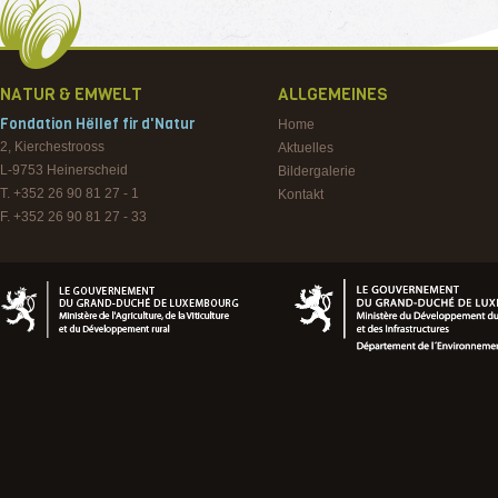
NATUR & EMWELT
ALLGEMEINES
Fondation Hëllef fir d'Natur
Home
2, Kierchestrooss
Aktuelles
L-9753
Heinerscheid
Bildergalerie
T. +352 26 90 81 27 - 1
Kontakt
F. +352 26 90 81 27 - 33