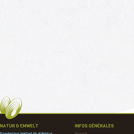
NATUR & EMWELT
INFOS GÉNÉRALES
Fondation Hëllef fir d'Natur