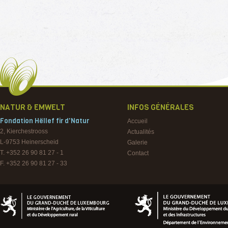
NATUR & EMWELT
INFOS GÉNÉRALES
Fondation Hëllef fir d'Natur
Accueil
2, Kierchestrooss
Actualités
L-9753
Heinerscheid
Galerie
T. +352 26 90 81 27 - 1
Contact
F. +352 26 90 81 27 - 33